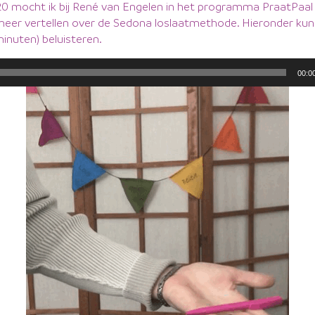
 mocht ik bij René van Engelen in het programma PraatPaal
eer vertellen over de Sedona loslaatmethode. Hieronder kun 
inuten) beluisteren.
00:0