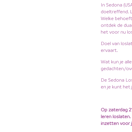
In Sedona (USA
doeltreffend. 
Welke behoefte
ontdek de dual
het voor nu lo
Doel van losla
ervaart.
Wat kun je all
gedachten/over
De Sedona Losl
en je kunt het
Op zaterdag 21
leren loslaten.
inzetten voor 