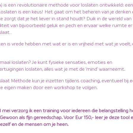
) is een revolutionaire methode voor loslaten ontwikkeld: ee
Loslaten is een keus! Het gaat om het beheren van je denken 
 zorgt dat je het liever in stand houdt? Duik in de wereld van 
iteit van bijvoorbeeld geluk en pech en ervaar welke ruimte er
slaat…
ten is vrede hebben met wat er is en vrijheid met wat je voelt,
emaal loslaten? Je kunt fysieke sensaties, emoties en
tuigingen loslaten, alles wat je met de ‘mind’ waarneemt.
aat Methode kun je inzetten tijdens coaching, eventueel bij
 je eigen maken door een workshop te volgen.
 mei verzorg ik een training voor iedereen die belangstelling 
 Gewoon als fijn gereedschap. Voor Eur 150,- leer je deze tool 
jezelf en de mensen om je heen.