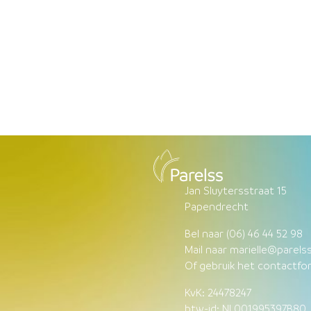
Jan Sluytersstraat 15
Papendrecht
Bel naar
(06) 46 44 5
2 98
Mail naar
marielle@parelss
Of gebruik het
contactfor
KvK: 24478247
btw-id: NL001995397B80