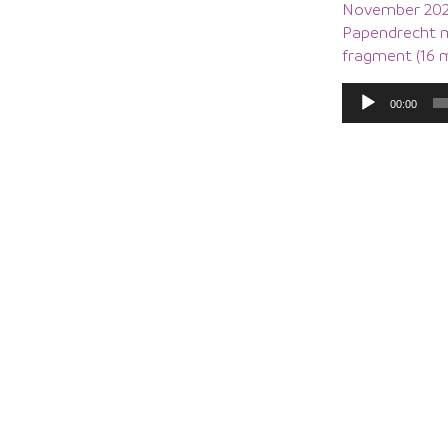
November 2020
Papendrecht m
fragment (16 m
Audiospeler
00:00