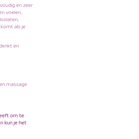
nvoudig en zeer
en voelen.
loslaten,
 komt als je
 denkt en
 een massage
heeft om te
en kun je het