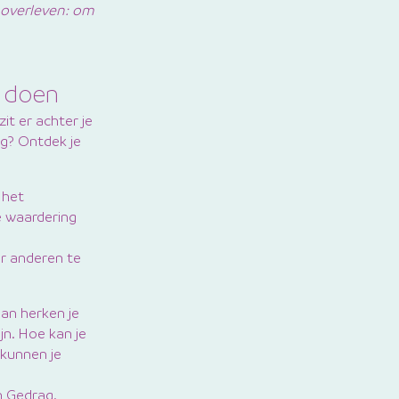
 overleven: om
n doen
t er achter je
ag? Ontdek je
 het
ie waardering
or anderen te
dan herken je
jn. Hoe kan je
 kunnen je
n Gedrag.