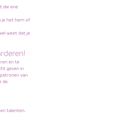
t die ene
n je het hem of
 wel weet dat je
arderen!
eren en te
cht geven in
spatronen van
e de
 en talenten.