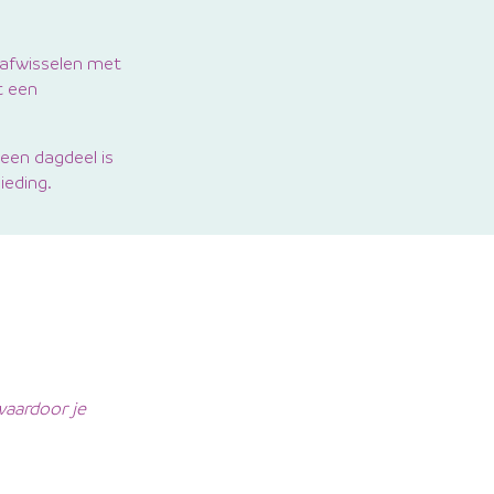
 afwisselen met
t een
een dagdeel is
ieding.
waardoor je