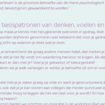
verleven is de grootste behoefte van de mens psychologisch
d, bevestigd en gewaardeerd te worden.”
 basispatronen van denken, voelen e
p maak je kennis met terugkerende patronen in gedrag. Wat zi
 worden drijfveren gevormd en wat betekent dat voor je gedr
jg zicht op waarom je doet wat je doet.
ls je iemand bent die graag andere mensen helpt, dan herken je
ok dat je het fijn vindt om waardering hiervoor te krijgen. Als d
ebeurt er dan met je? Voel je je gekwetst of teleurgesteld?
leren we je welk verlangen er achter je behoefte zit om er vo
ld: heb je je zaken graag op orde en werk je gestructureerd, 
jk ook dat je je kan storen aan collega’s die minder punctueel zi
t minder hoog te leggen als het een last voor je wordt? En hoe
bij helpen?
ema’s bieden we inzichten en inspiratie in de workshop Rad va