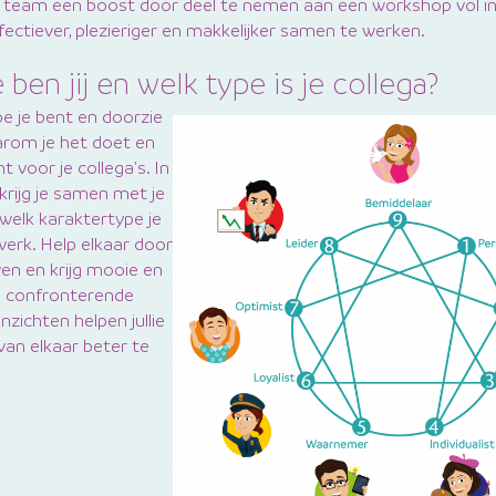
je team een boost door deel te nemen aan een workshop vol i
fectiever, plezieriger en makkelijker samen te werken.
ben jij en welk type is je collega?
e je bent en doorzie
arom je het doet en
 voor je collega's. In
rijg je samen met je
 welk karaktertype je
 werk. Help elkaar door
en en krijg mooie en
 confronterende
nzichten helpen jullie
an elkaar beter te