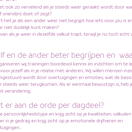
het ook zo vervelend als je steeds weer geraakt wordt door wa
f vriend(in) doet of zegt?
t het je als een ander weer niet begrijpt hoe iets voor jou is e
r niet duidelijk kunt maken?
rvan als je weer in dezelfde valkuil trapt, terwijl je nu toch echt
elf en de ander beter begrijpen en wa
aniseren wij trainingen boordevol kennis en inzichten om te l
voor jezelf als in je relatie met anderen. Wij willen mensen inzi
ngestuurd wordt door overtuigingen en emoties, wat de basi
e steeds weer terugkomen. Als er eenmaal bewustzijn is, heb j
ot verandering.
 er aan de orde per dagdeel?
 persoonlijkheidstype en krijg zicht op je kwaliteiten, valkuilen
er in je gedrag en krijg zicht op je emotionele drijfveren en
tuigingen.