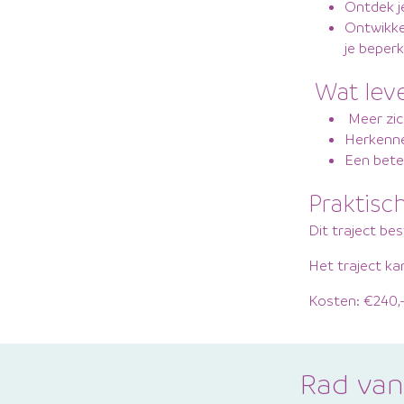
Ontdek j
Ontwikke
je beperk
Wat leve
Meer zich
Herkenne
Een bete
Praktisc
Dit traject be
Het traject ka
Kosten: €240,- 
Rad va