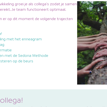
keling groei je als collega's zodat je samen
reikt. Je team functioneert optimaal.
jn er op dit moment de volgende trajecten
a!
eling met het enneagram
rag
ormatie
ten met de Sedona Methode
esteren op de beurs
ollega!