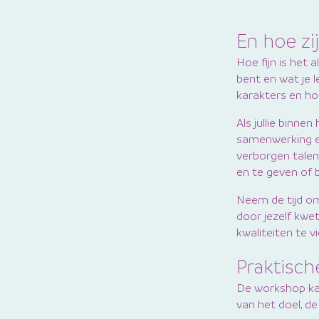
En hoe zij
Hoe fijn is het 
bent en wat je l
karakters en ho
Als jullie binne
samenwerking en
verborgen talent
en te geven of b
Neem de tijd om 
door jezelf kwet
kwaliteiten te v
Praktisch
De workshop kan
van het doel, d