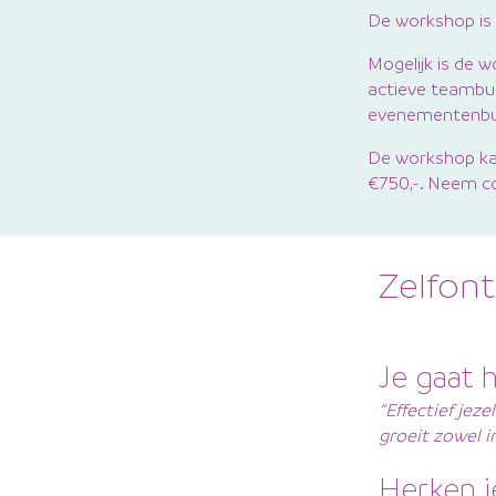
De workshop is 
Mogelijk is de 
actieve teambui
evenementenbure
De workshop kan
€750,-. Neem c
Zelfon
Je gaat h
“Effectief jez
groeit zowel in
Herken j