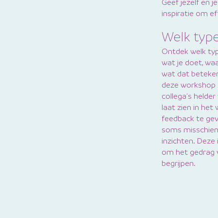
Geef jezelf en 
inspiratie om ef
Welk type 
Ontdek welk typ
wat je doet, wa
wat dat betekent
deze workshop k
collega's helder
laat zien in het
feedback te gev
soms misschien
inzichten. Deze i
om het gedrag v
begrijpen.