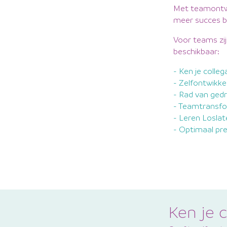
Met teamontwik
meer succes be
Voor teams zi
beschikbaar:
- Ken je colleg
- Zelfontwikk
- Rad van ged
- Teamtransf
- Leren Losla
- Optimaal pr
Ken je c