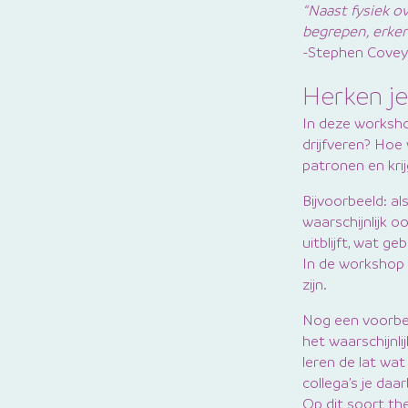
“Naast fysiek o
begrepen, erken
-Stephen Covey
Herken je
In deze worksho
drijfveren? Hoe
patronen en kri
Bijvoorbeeld: a
waarschijnlijk o
uitblijft, wat g
In de workshop 
zijn.
Nog een voorbee
het waarschijnli
leren de lat wa
collega’s je daar
Op dit soort th