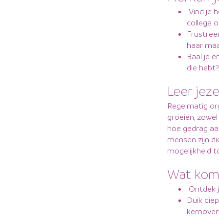
Vind je 
collega o
Frustreer
haar maa
Baal je e
die hebt?
Leer jez
Regelmatig org
groeien, zowel 
hoe gedrag aa
mensen zijn di
mogelijkheid t
Wat komt
Ontdek je
Duik diep
kernover