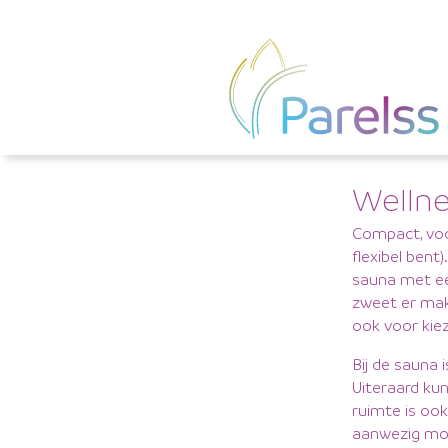
Welln
Compact, voo
flexibel bent
sauna met ee
zweet er makk
ook voor kiez
Bij de sauna 
Uiteraard ku
ruimte is oo
aanwezig moch