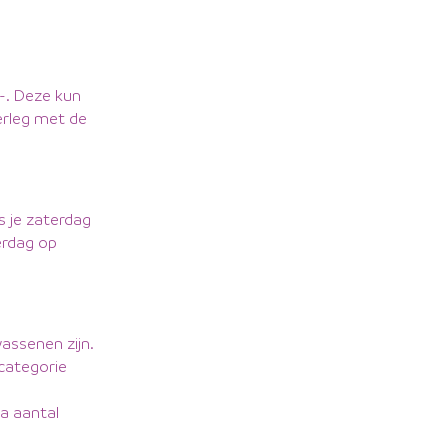
,-. Deze kun
verleg met de
s je zaterdag
erdag op
assenen zijn.
 categorie
ra aantal