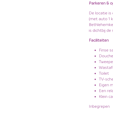
Parkeren & o
De locatie i
(met auto 1 k
Bethlehemker
is dichtbij d
Faciliteiten
Finse s
Douch
Tweepe
Wastaf
Toilet
TV-sche
Eigen m
Een rel
Klein ca
Inbegrepen