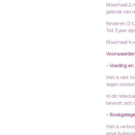
Maximaal 2, 
gebruik van 
Kinderen (3 t
Tot 3 jaar zi
Maximaal 4 vo
Voorwaarde
- Voeding en
Het is niet 
'eigen consu
In de relaxrui
bevindt zich 
- Rookgelege
Het is verbod
privé buiten