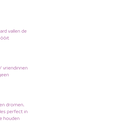
ard vallen de
nóóit
 / vriendinnen
 geen
n en dromen.
les perfect in
te houden