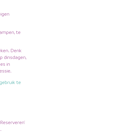
eigen
dampen, te
eken. Denk
p dinsdagen,
es in
essie.
gebruik te
'Wat heerlijk om samen de ruimte te hebben om 
maken van het bad.'
 'Reserveren'
.