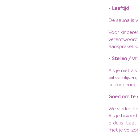
- Leeftijd
De sauna is v
Voor kinderen
verantwoorde
aansprakelijk
- Stellen / v
Als je niet a
wil verblijve
uitzondering
Goed om te 
We vinden het
Als je bijvoo
orde is! Laa
met je verzo