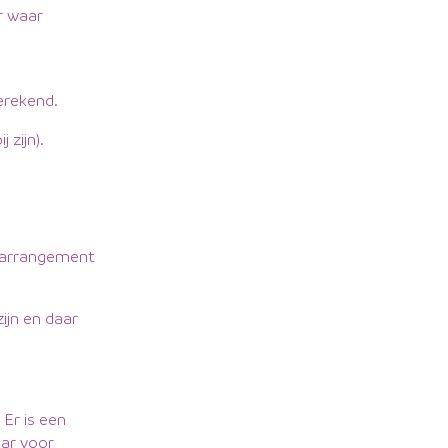
r waar
gerekend.
 zijn).
t arrangement
zijn en daar
 Er is een
aar voor