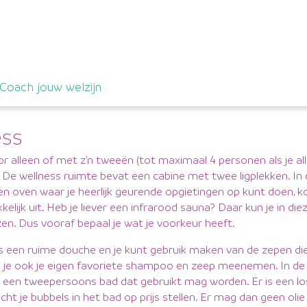
Coach jouw welzijn
ess
r alleen of met z’n tweeën (tot maximaal 4 personen als je al
). De wellness ruimte bevat een cabine met twee ligplekken. In
n oven waar je heerlijk geurende opgietingen op kunt doen, 
elijk uit. Heb je liever een infrarood sauna? Daar kun je in die
en. Dus vooraf bepaal je wat je voorkeur heeft.
is een ruime douche en je kunt gebruik maken van de zepen die
n je ook je eigen favoriete shampoo en zeep meenemen. In de
k een tweepersoons bad dat gebruikt mag worden. Er is een l
t je bubbels in het bad op prijs stellen. Er mag dan geen olie