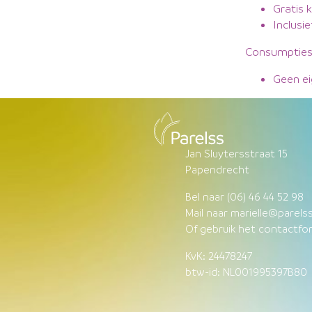
Gratis 
Inclusi
Consumptie
Geen e
Jan Sluytersstraat 15
Papendrecht
Bel naar
(06) 46 44 5
2 98
Mail naar
marielle@parelss
Of gebruik het
contactfor
KvK: 24478247
btw-id: NL001995397B80