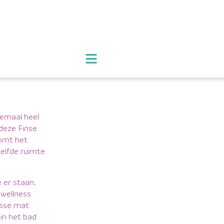
≡
lemaal heel
 deze Finse
komt het
zelfde ruimte
 er staan.
 wellness
osse mat
 in het bad