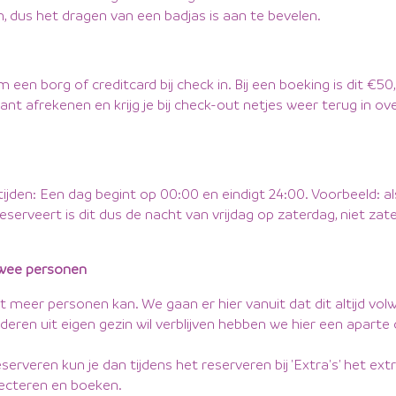
dus het dragen van een badjas is aan te bevelen.
een borg of creditcard bij check in. Bij een boeking is dit €50
tant afrekenen en krijg je bij check-out netjes weer terug in o
 tijden: Een dag begint op 00:00 en eindigt 24:00. Voorbeeld: al
eserveert is dit dus de nacht van vrijdag op zaterdag, niet zat
twee personen
t meer personen kan. We gaan er hier vanuit dat dit altijd volw
nderen uit eigen gezin wil verblijven hebben we hier een aparte
eserveren kun je dan tijdens het reserveren bij 'Extra's' het ext
ecteren en boeken.