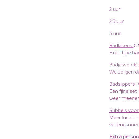
2 uur
2,5 uur 
3 uur 
Badlakens
€ 
Huur fijne ba
Badjassen
€ 
We zorgen dat
Badslippers
€
Een fijne set
weer meene
Bubbels voor 
Meer lucht in
verlengsnoer 
Extra perso