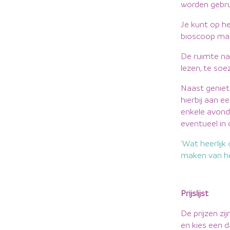
worden gebrui
Je kunt op h
bioscoop mak
De ruimte na
lezen, te soe
Naast geniet
hierbij aan 
enkele avond
eventueel in
bben om te relaxen in de sauna én gebruik te
'Wat heerlij
maken van he
Prijslijst
De prijzen zi
en kies een d