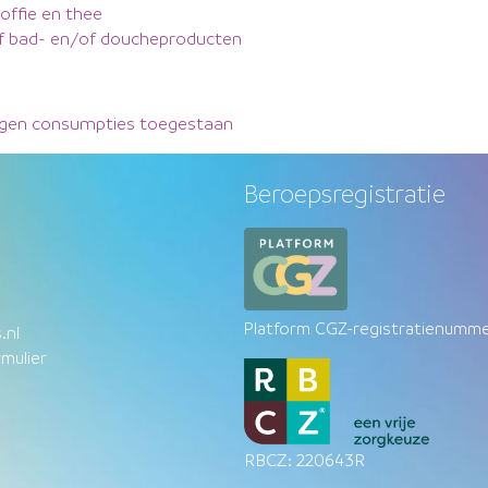
koffie en thee
ef bad- en/of doucheproducten
s
igen consumpties toegestaan
Beroepsregistratie
Platform CGZ-registratienumm
.nl
mulier
RBCZ: 220643R