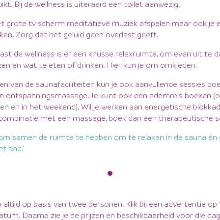
kt. Bij de wellness is uiteraard een toilet aanwezig.
et grote tv scherm meditatieve muziek afspelen maar ook je 
en. Zorg dat het geluid geen overlast geeft.
ast de wellness is er een knusse relaxruimte, om even uit te 
zen en wat te eten of drinken. Hier kun je om omkleden.
en van de saunafaciliteiten kun je ook aanvullende sessies bo
een ontspanningsmassage. Je kunt ook een ademreis boeken (o
en en in het weekend). Wil je werken aan energetische blokkad
 combinatie met een massage, boek dan een therapeutische s
k om samen de ruimte te hebben om te relaxen in de sauna én 
t bad.'
jn altijd op basis van twee personen. Klik bij een advertentie op
atum. Daarna zie je de prijzen en beschikbaarheid voor die dag