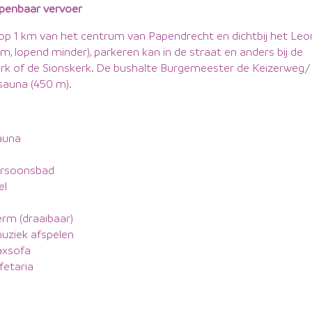
penbaar vervoer
s op 1 km van het centrum van Papendrecht en dichtbij het Leo
m, lopend minder), parkeren kan in de straat en anders bij de
k of de Sionskerk. De bushalte Burgemeester de Keizerweg
e sauna (450 m).
auna
e
rsoonsbad
el
rm (draaibaar)
uziek afspelen
axsofa
fetaria