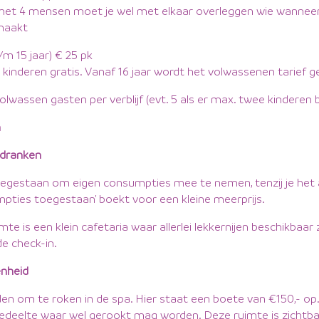
met 4 mensen moet je wel met elkaar overleggen wie wannee
maakt
/m 15 jaar) € 25 pk
jn kinderen gratis. Vanaf 16 jaar wordt het volwassenen tarief 
lwassen gasten per verblijf (evt. 5 als er max. twee kinderen bij
n
 dranken
toegestaan om eigen consumpties mee te nemen, tenzij je he
mpties toegestaan' boekt voor een kleine meerprijs.
mte is een klein cafetaria waar allerlei lekkernijen beschikbaar 
de check-in.
nheid
en om te roken in de spa. Hier staat een boete van €150,- op.
gedeelte waar wel gerookt mag worden. Deze ruimte is zichtb