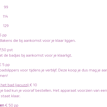
 99
114
129
5 pp
dlakens die bij aankomst voor je klaar liggen.
7,50 pst
 de badjas bij aankomst voor je klaarligt.
 5 pp
 badslippers voor tijdens je verblijf. Deze koop je dus mag je aa
men!
het bad (jacuzzi)
€ 10
 je bad kun je vooraf bestellen. Het apparaat voorzien van een
staat klaar.
nen
€ 50 pp